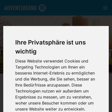
Ihre Privatsphäre ist uns
JUNGE ERWACHSENE
wichtig
Diese Website verwendet Cookies und
Targeting Technologien um Ihnen ein
besseres Internet-Erlebnis zu ermöglichen
und die Werbung, die Sie sehen, besser an
nord.adventjugend.de
//
Unsere Bereiche
//
Junge
Ihre Bedürfnisse anzupassen. Diese
Erwachsene
Technologien nutzen wir außerdem um
Ergebnisse zu messen, um zu verstehen,
Junge Erwachsene im Norden
woher unsere Besucher kommen oder um
unsere Website weiter zu entwickeln.