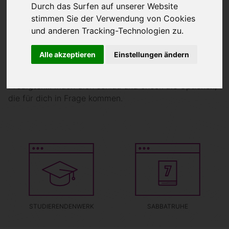
Durch das Surfen auf unserer Website
Die Schule hast du hinter dir gelassen, beginnst einen
stimmen Sie der Verwendung von Cookies
neuen Lebensabschnitt und du fragst dich, ob du
und anderen Tracking-Technologien zu.
eigentlich zu alt bist, um noch als jugendlich zu gelten?
Dann bist du hier richtig. Treffe andere junge
Alle akzeptieren
Einstellungen ändern
Menschen und Junggebliebene, erlebe deinen
Worship-Abend oder hol dir deine inspirierenden
Predigten... mach dich schlau und check die Optionen,
die für dich in Frage kommen.
STUDIERENDENWERK
SABBATRUHE