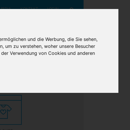
MEDIA
KONTAKT
LOGIN
ermöglichen und die Werbung, die Sie sehen,
PFADFINDER
VERHALTENSKODEX
UNSERE ZIELE
FOTOS
ABONNIEREN
FOTOS
n, um zu verstehen, woher unsere Besucher
KINDER
JULEICA
UNSERE STRUKTUR
VIDEOS
ie der Verwendung von Cookies und anderen
OUTDOOR