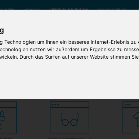
 KIRCHE
EVENTS
UNSERE BEREICHE
LEITERSCHAFT
ig
.de
//
Unsere Bereiche
//
Jugend
 Technologien um Ihnen ein besseres Internet-Erlebnis zu 
TEENS
GRUPPENLEITUNG
UNSER TEAM
EVENTKALENDER
LEITUNG
NEWS
 Technologien nutzen wir außerdem um Ergebnisse zu messe
JUGEND
FÜHRUNGSZEUGNIS
UNSERE WERTE
GOTTESDIENSTE
BUNDESLEITUNG
MAGAZINE
ickeln. Durch das Surfen auf unserer Website stimmen S
JUGEND
JUNGE ERWACHSENE