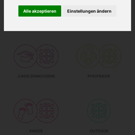
Alle akzeptieren
Einstellungen ändern
TEENS
JUGEND
JUNGE ERWACHSENE
PFADFINDER
KINDER
OUTDOOR