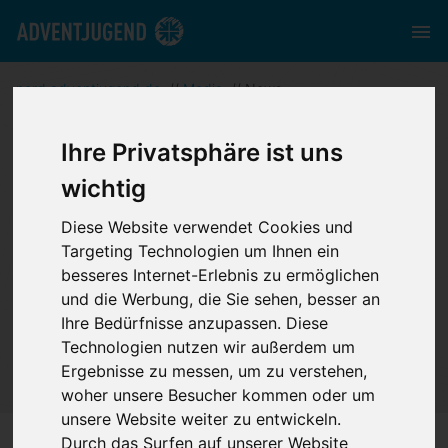
nord.adventjugend.de
//
Media
//
News
Ihre Privatsphäre ist uns
News
wichtig
Diese Website verwendet Cookies und
Targeting Technologien um Ihnen ein
Durchstöbere unsere News, entdecke was
besseres Internet-Erlebnis zu ermöglichen
deutschlandweit bei der Adventjugend passiert
und die Werbung, die Sie sehen, besser an
Ihre Bedürfnisse anzupassen. Diese
oder nimm dir eine Auszeit, um durch einen kleinen
Technologien nutzen wir außerdem um
Input Kraft zu tanken.
Ergebnisse zu messen, um zu verstehen,
woher unsere Besucher kommen oder um
unsere Website weiter zu entwickeln.
Durch das Surfen auf unserer Website