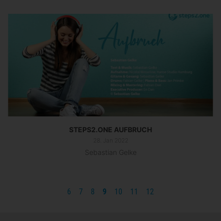
STEPS2.ONE AUFBRUCH
28. Jan 2022
Sebastian Gelke
6
7
8
9
10
11
12