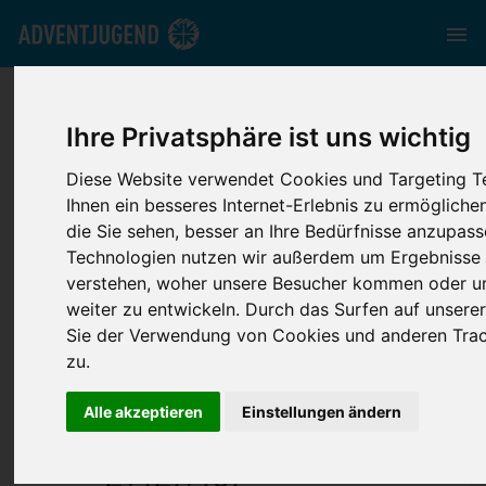
nord.adventjugend.de
//
Media
//
News
//
Onlinekongress
"inBindung leben - Herzen heilen" 27.2.7.3.
Ihre Privatsphäre ist uns wichtig
Diese Website verwendet Cookies und Targeting 
Ihnen ein besseres Internet-Erlebnis zu ermöglich
die Sie sehen, besser an Ihre Bedürfnisse anzupass
Technologien nutzen wir außerdem um Ergebnisse
verstehen, woher unsere Besucher kommen oder u
Onlinekongress
weiter zu entwickeln. Durch das Surfen auf unser
Sie der Verwendung von Cookies und anderen Tra
"inBindung leben -
zu.
Herzen heilen"
Alle akzeptieren
Einstellungen ändern
27.2.7.3.