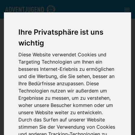
nord.adventjugend.de
//
Media
//
News
//
Ihre Privatsphäre ist uns
Kindergebetswoche - Mit Daniel im alten Babylon
wichtig
Diese Website verwendet Cookies und
Targeting Technologien um Ihnen ein
besseres Internet-Erlebnis zu ermöglichen
und die Werbung, die Sie sehen, besser an
Kindergebetswoche
Ihre Bedürfnisse anzupassen. Diese
Technologien nutzen wir außerdem um
- Mit Daniel im
Ergebnisse zu messen, um zu verstehen,
woher unsere Besucher kommen oder um
alten Babylon
unsere Website weiter zu entwickeln.
Durch das Surfen auf unserer Website
stimmen Sie der Verwendung von Cookies
und anderen Tracking-Technologien zu.