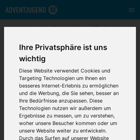
nord.adventjugend.de
//
Media
//
News
//
Die Adventjugend
feiert ihr erstes Festival
Ihre Privatsphäre ist uns
wichtig
Diese Website verwendet Cookies und
Targeting Technologien um Ihnen ein
Die Adventjugend
besseres Internet-Erlebnis zu ermöglichen
und die Werbung, die Sie sehen, besser an
feiert ihr erstes
Ihre Bedürfnisse anzupassen. Diese
Technologien nutzen wir außerdem um
Ergebnisse zu messen, um zu verstehen,
Festival
woher unsere Besucher kommen oder um
unsere Website weiter zu entwickeln.
Durch das Surfen auf unserer Website