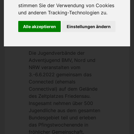
stimmen Sie der Verwendung von Cookies
und anderen Tracking-Technologien zu.
Alle akzeptieren
Einstellungen ändern
Die Jugendverbände der
Adventjugend BMV, Nord und
NRW veranstalten vom
3.-6.6.202
2 gemeinsam das
Connected (ehemals
Connectival) auf dem Gelände
des Zeltplatzes Friedensau.
Insgesamt nehmen über 500
Jugendliche aus dem gesamten
Bundesgebiet teil und erleben
das Pfingstwochenende in
fröhlicher Gemeinschaft,