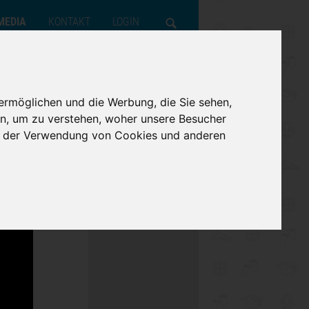
MEDIA
KONTAKT
LOGIN
PFADFINDER
VERHALTENSKODEX
UNSERE ZIELE
FOTOS
ABONNIEREN
FOTOS
ermöglichen und die Werbung, die Sie sehen,
KINDER
JULEICA
UNSERE STRUKTUR
VIDEOS
n, um zu verstehen, woher unsere Besucher
ie der Verwendung von Cookies und anderen
OUTDOOR