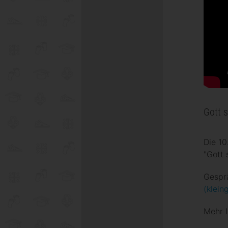
Gott s
Die 10
"Gott s
Gespr
(klein
Mehr I