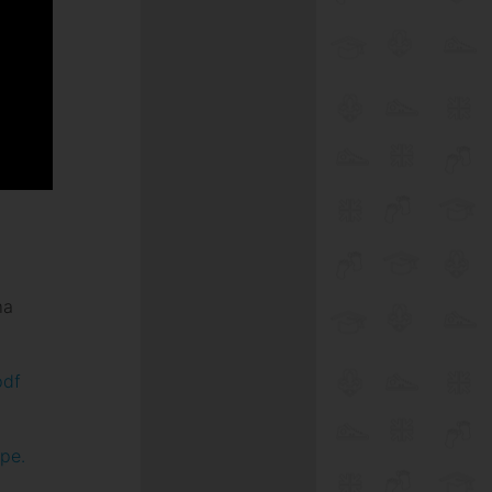
ma
pdf
pe.