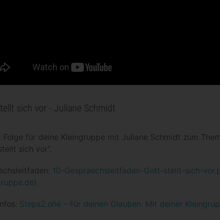
tellt sich vor - Juliane Schmidt
. Folge für deine Kleingruppe mit Juliane Schmidt zum The
tellt sich vor".
ächsleitfaden:
10-Gespraechsleitfaden-Gott-stellt-sich-vor.
gruppe.de)
nfos:
Steps2.one – Für deinen Glauben. Mit deiner Kleingrup