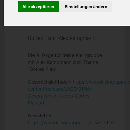
Alle akzeptieren
Einstellungen ändern
Gottes Plan - Alex Kampmann
Die 9. Folge für deine Kleingruppe
mit Alex Kampmann zum Thema
"Gottes Plan".
Gesprächsleitfaden:
https://www.kleingruppe.
content/uploads/2022/01/09-
Gespraechsleitfaden-Gottes-
Plan.pdf
Newsletter:
https://www.kleingruppe.de/newsletter/