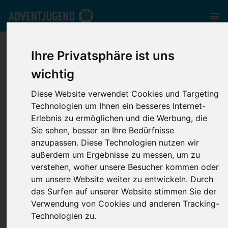
nord.adventjugend.de
//
Media
//
News
//
Steps2.one Folge
Ihre Privatsphäre ist uns
#9
wichtig
Diese Website verwendet Cookies und Targeting
Technologien um Ihnen ein besseres Internet-
Erlebnis zu ermöglichen und die Werbung, die
Sie sehen, besser an Ihre Bedürfnisse
Steps2.one Folge
anzupassen. Diese Technologien nutzen wir
außerdem um Ergebnisse zu messen, um zu
#9
verstehen, woher unsere Besucher kommen oder
um unsere Website weiter zu entwickeln. Durch
das Surfen auf unserer Website stimmen Sie der
Verwendung von Cookies und anderen Tracking-
Technologien zu.