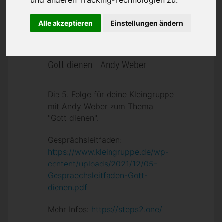
und anderen Tracking-Technologien zu.
Alle akzeptieren
Einstellungen ändern
Gott dienen - Andy Weber
Die 5. Folge für deine Kleingruppe
mit Andy Weber zum Thema
"Gott dienen".
Gesprächsleitfaden:
https://www.kleingruppe.de/wp-
content/uploads/2021/12/05-
Gespraechsleitfaden-Gott-
dienen.pdf
Mehr Infos:
https://steps2.one/