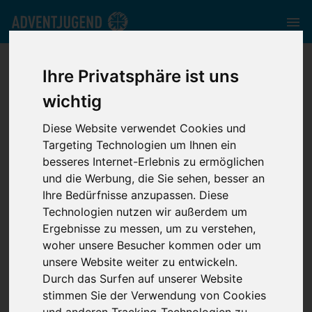
nord.adventjugend.de
//
Media
//
News
//
steps2.one Folge
Ihre Privatsphäre ist uns
#5
wichtig
Diese Website verwendet Cookies und
Targeting Technologien um Ihnen ein
besseres Internet-Erlebnis zu ermöglichen
und die Werbung, die Sie sehen, besser an
steps2.one Folge
Ihre Bedürfnisse anzupassen. Diese
Technologien nutzen wir außerdem um
#5
Ergebnisse zu messen, um zu verstehen,
woher unsere Besucher kommen oder um
unsere Website weiter zu entwickeln.
Durch das Surfen auf unserer Website
stimmen Sie der Verwendung von Cookies