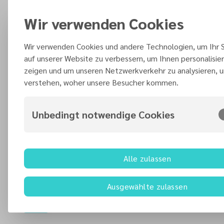
Nord-AJ-2026-eliXier
Gottesdienst
Wir verwenden Cookies
05
Wir verwenden Cookies und andere Technologien, um Ihr S
Januar 2027
auf unserer Website zu verbessern, um Ihnen personalisier
zeigen und um unseren Netzwerkverkehr zu analysieren, 
verstehen, woher unsere Besucher kommen.
16. Januar 2027
Pianowerkstatt in Augsburg
Unbedingt notwendige Cookies
16
Februar 2027
Alle zulassen
Ausgewählte zulassen
21. Februar 2027
Bläsertag in Kassel